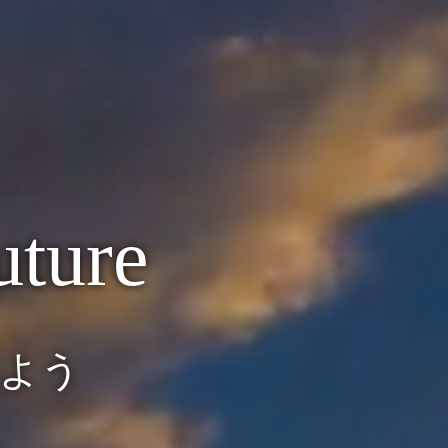
uture
よう