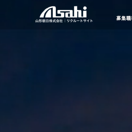
コ
ン
募集職
テ
ン
ツ
へ
ス
キ
ッ
プ